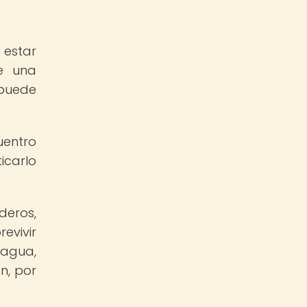
 estar
e una
 puede
uentro
icarlo
deros,
evivir
 agua,
n, por