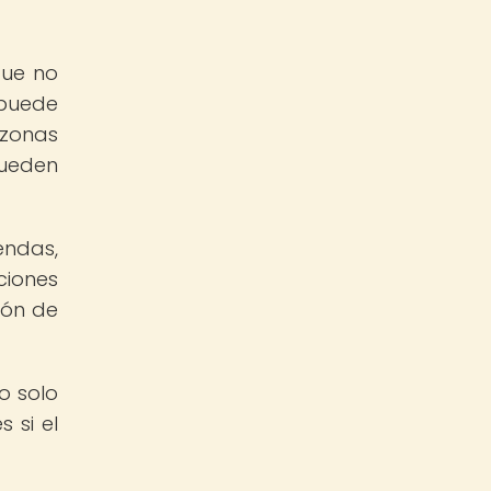
que no
 puede
 zonas
pueden
endas,
ciones
ión de
o solo
 si el