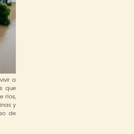
ivir a
as que
 ríos,
inas y
aso de