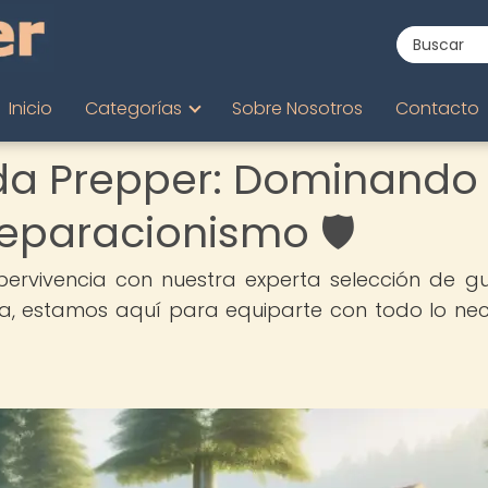
Inicio
Categorías
Sobre Nosotros
Contacto
da Prepper: Dominando e
eparacionismo 🛡️
pervivencia con nuestra experta selección de gu
na, estamos aquí para equiparte con todo lo nec