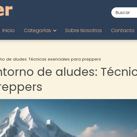
Inicio
Categorías
Sobre Nosotros
Contacto
rno de aludes: Técnicas esenciales para preppers
ntorno de aludes: Técni
reppers