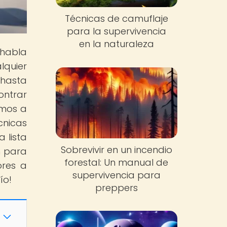
Técnicas de camuflaje
para la supervivencia
en la naturaleza
 habla
lquier
 hasta
ontrar
amos a
cnicas
 lista
Sobrevivir en un incendio
n para
forestal: Un manual de
ores a
supervivencia para
ío!
preppers