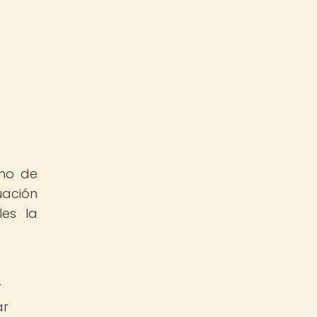
rno de
uación
les la
r
ar