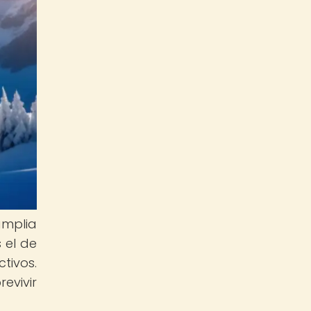
amplia
 el de
tivos.
evivir