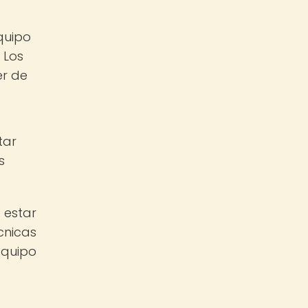
quipo
 Los
er de
tar
s
 estar
nicas
equipo