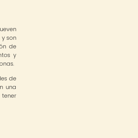
mueven
 y son
ión de
ntos y
sonas.
les de
en una
 tener