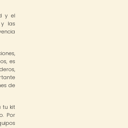
d y el
 y las
vencia
iones,
os, es
deros,
rtante
nes de
tu kit
o. Por
quipos