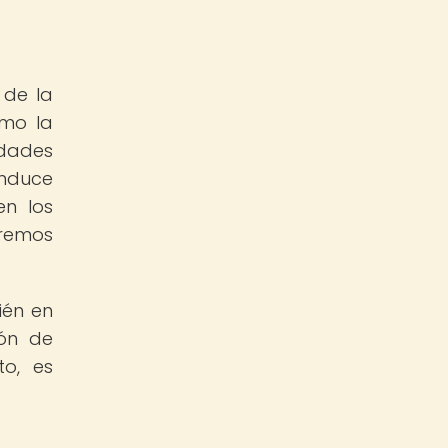
 de la
omo la
idades
onduce
en los
tremos
ién en
ión de
to, es