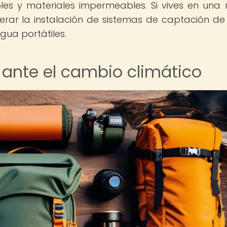
s y materiales impermeables. Si vives en una 
erar la instalación de sistemas de captación d
agua portátiles.
a ante el cambio climático