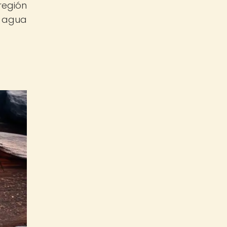
región
e agua