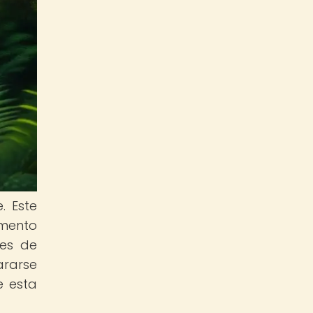
. Este
umento
nes de
ararse
e esta