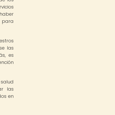
vicios
 haber
l para
estros
se las
ás, es
ención
 salud
r las
dos en