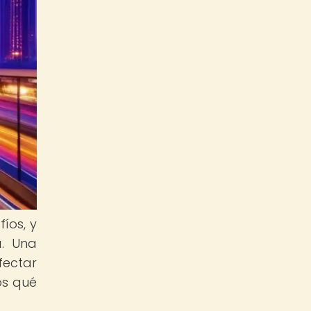
íos, y
a. Una
fectar
os qué