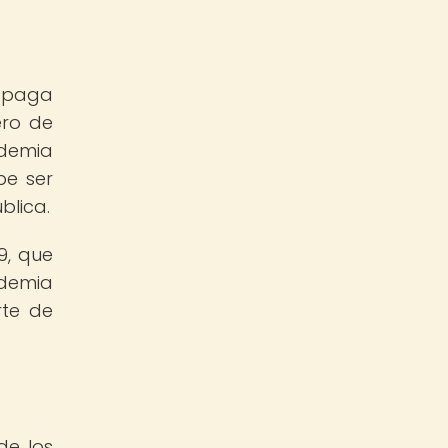
opaga
ero de
ndemia
be ser
blica.
9, que
ndemia
rte de
de los