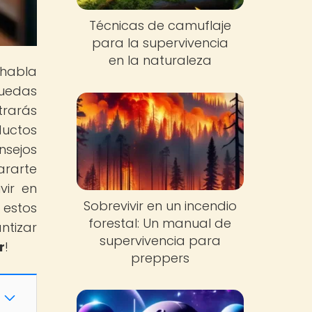
Técnicas de camuflaje
para la supervivencia
en la naturaleza
 habla
puedas
trarás
uctos
nsejos
ararte
vir en
Sobrevivir en un incendio
 estos
forestal: Un manual de
ntizar
supervivencia para
r
!
preppers