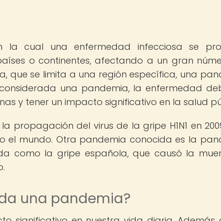
n la cual una enfermedad infecciosa se pr
países o continentes, afectando a un gran núm
a, que se limita a una región específica, una pa
er considerada una pandemia, la enfermedad de
nas y tener un impacto significativo en la salud pú
a propagación del virus de la gripe H1N1 en 200
odo el mundo. Otra pandemia conocida es la pa
cida como la gripe española, que causó la mue
o.
ida una pandemia?
 significativo en nuestra vida diaria. Además 