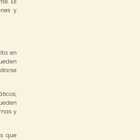
te. Es
ones y
lta en
pueden
larse
ticos,
pueden
emas y
as que