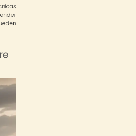
cnicas
cender
pueden
re