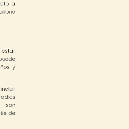
acto a
librio
 estar
 puede
años y
ncluir
radios
os son
ués de