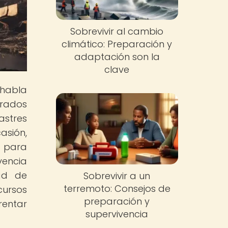
Sobrevivir al cambio
climático: Preparación y
adaptación son la
clave
 habla
arados
astres
asión,
l para
vencia
dad de
Sobrevivir a un
terremoto: Consejos de
cursos
preparación y
rentar
supervivencia