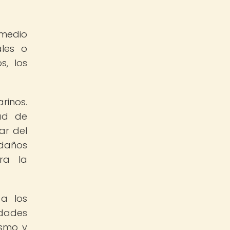
 medio
les o
s, los
rinos.
ad de
ar del
 daños
ra la
 a los
idades
ismo y