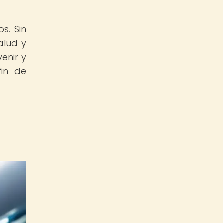
s. Sin
alud y
enir y
fin de