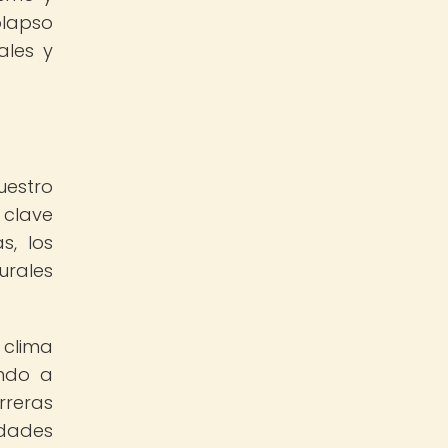
olapso
ales y
uestro
 clave
s, los
urales
 clima
ando a
rreras
idades