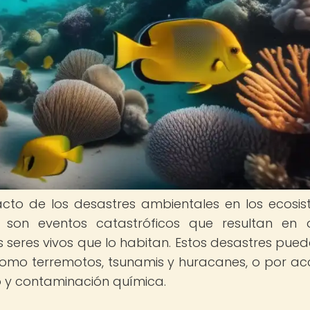
acto de los desastres ambientales en los ecosi
s son eventos catastróficos que resultan en
s seres vivos que lo habitan. Estos desastres pued
omo terremotos, tsunamis y huracanes, o por ac
y contaminación química.