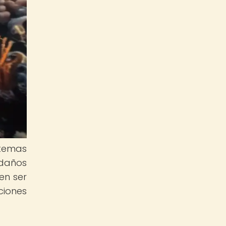
stemas
 daños
en ser
ciones