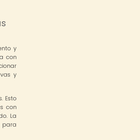
as
ento y
sa con
cionar
ivas y
. Esto
as con
do. La
s para