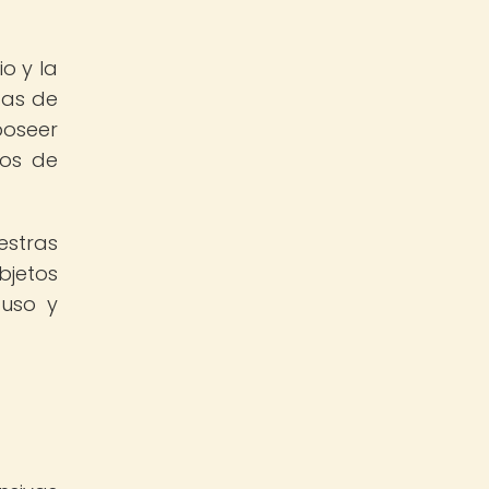
o y la
tas de
poseer
nos de
estras
bjetos
 uso y