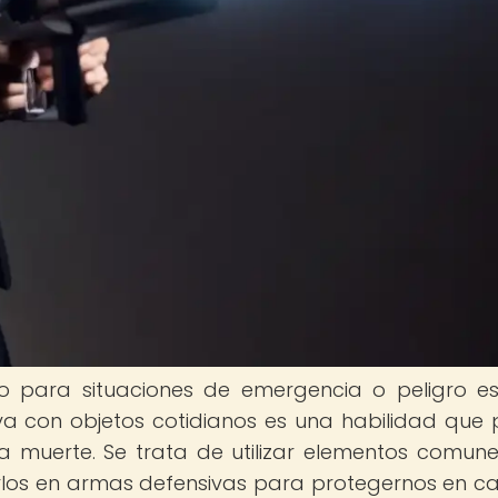
o para situaciones de emergencia o peligro e
va con objetos cotidianos es una habilidad que
la muerte. Se trata de utilizar elementos comun
rlos en armas defensivas para protegernos en c