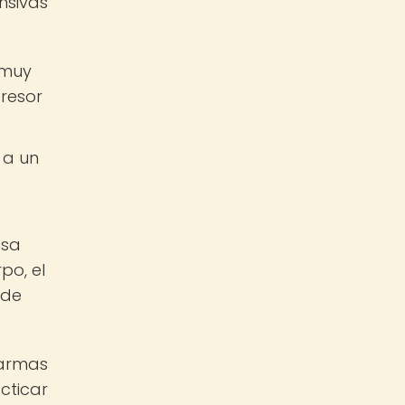
nsivas
 muy
gresor
 a un
nsa
po, el
 de
 armas
cticar