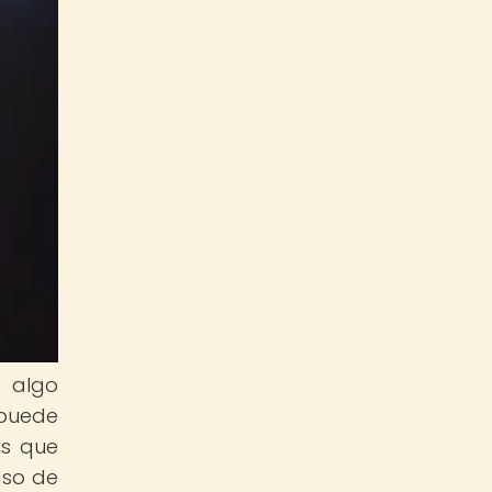
s algo
 puede
es que
aso de