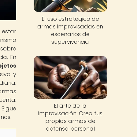
El uso estratégico de
armas improvisadas en
 estar
escenarios de
onismo
supervivencia
 sobre
ia. En
bjetos
siva y
iaria.
 armas
uenta.
El arte de la
 Sigue
improvisación: Crea tus
nos.
propias armas de
defensa personal