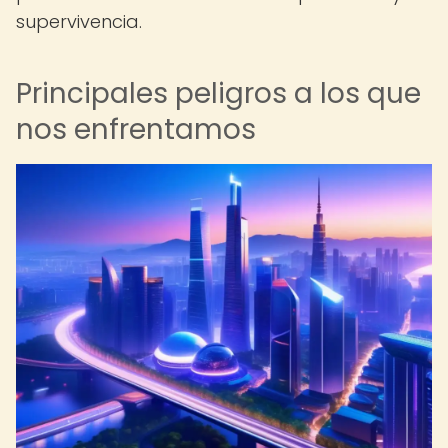
supervivencia.
Principales peligros a los que
nos enfrentamos