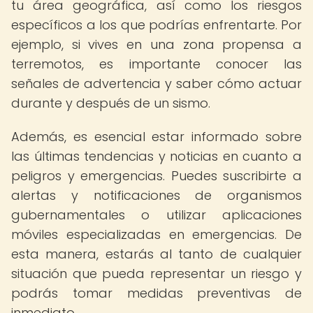
tu área geográfica, así como los riesgos
específicos a los que podrías enfrentarte. Por
ejemplo, si vives en una zona propensa a
terremotos, es importante conocer las
señales de advertencia y saber cómo actuar
durante y después de un sismo.
Además, es esencial estar informado sobre
las últimas tendencias y noticias en cuanto a
peligros y emergencias. Puedes suscribirte a
alertas y notificaciones de organismos
gubernamentales o utilizar aplicaciones
móviles especializadas en emergencias. De
esta manera, estarás al tanto de cualquier
situación que pueda representar un riesgo y
podrás tomar medidas preventivas de
inmediato.