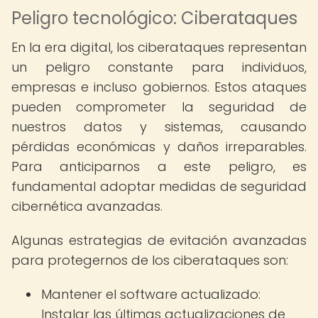
Peligro tecnológico: Ciberataques
En la era digital, los ciberataques representan
un peligro constante para individuos,
empresas e incluso gobiernos. Estos ataques
pueden comprometer la seguridad de
nuestros datos y sistemas, causando
pérdidas económicas y daños irreparables.
Para anticiparnos a este peligro, es
fundamental adoptar medidas de seguridad
cibernética avanzadas.
Algunas estrategias de evitación avanzadas
para protegernos de los ciberataques son:
Mantener el software actualizado:
Instalar las últimas actualizaciones de