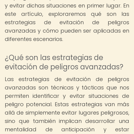
y evitar dichas situaciones en primer lugar. En
este artículo, exploraremos qué son las
estrategias de evitación de peligros
avanzadas y cómo pueden ser aplicadas en
diferentes escenarios.
¿Qué son las estrategias de
evitación de peligros avanzadas?
Las estrategias de evitación de peligros
avanzadas son técnicas y tácticas que nos
permiten identificar y evitar situaciones de
peligro potencial. Estas estrategias van más
allá de simplemente evitar lugares peligrosos,
sino que también implican desarrollar una
mentalidad de anticipación y estar