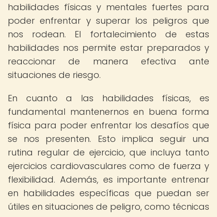
habilidades físicas y mentales fuertes para
poder enfrentar y superar los peligros que
nos rodean. El fortalecimiento de estas
habilidades nos permite estar preparados y
reaccionar de manera efectiva ante
situaciones de riesgo.
En cuanto a las habilidades físicas, es
fundamental mantenernos en buena forma
física para poder enfrentar los desafíos que
se nos presenten. Esto implica seguir una
rutina regular de ejercicio, que incluya tanto
ejercicios cardiovasculares como de fuerza y
flexibilidad. Además, es importante entrenar
en habilidades específicas que puedan ser
útiles en situaciones de peligro, como técnicas