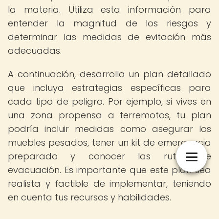
la materia. Utiliza esta información para
entender la magnitud de los riesgos y
determinar las medidas de evitación más
adecuadas.
A continuación, desarrolla un plan detallado
que incluya estrategias específicas para
cada tipo de peligro. Por ejemplo, si vives en
una zona propensa a terremotos, tu plan
podría incluir medidas como asegurar los
muebles pesados, tener un kit de emergencia
preparado y conocer las rutas de
evacuación. Es importante que este plan sea
realista y factible de implementar, teniendo
en cuenta tus recursos y habilidades.