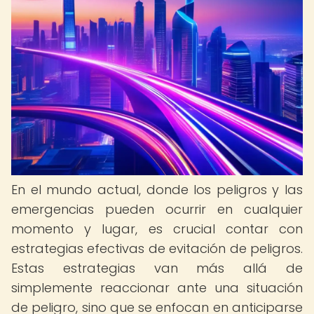
En el mundo actual, donde los peligros y las
emergencias pueden ocurrir en cualquier
momento y lugar, es crucial contar con
estrategias efectivas de evitación de peligros.
Estas estrategias van más allá de
simplemente reaccionar ante una situación
de peligro, sino que se enfocan en anticiparse