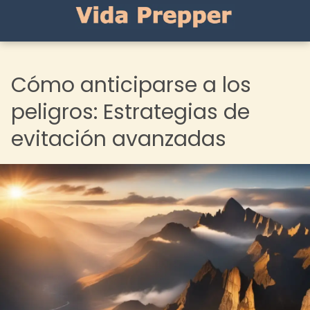
Cómo anticiparse a los
peligros: Estrategias de
evitación avanzadas