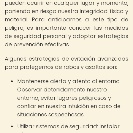
pueden ocurrir en cualquier lugar y momento,
poniendo en riesgo nuestra integridad física y
material. Para anticiparnos a este tipo de
peligro, es importante conocer las medidas
de seguridad personal y adoptar estrategias
de prevención efectivas.
Algunas estrategias de evitación avanzadas
para protegernos de robos y asaltos son:
Mantenerse alerta y atento al entorno:
Observar detenidamente nuestro
entorno, evitar lugares peligrosos y
confiar en nuestra intuición en caso de
situaciones sospechosas.
Utilizar sistemas de seguridad: Instalar