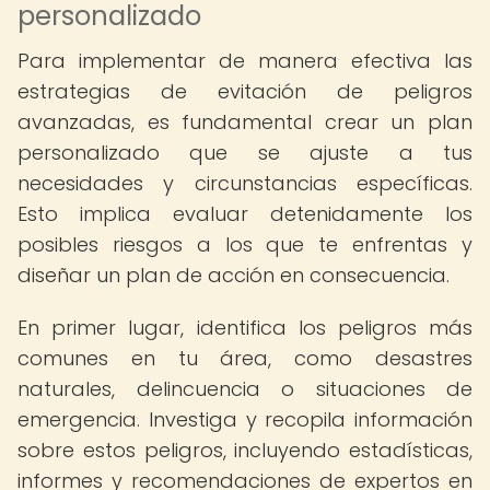
personalizado
Para implementar de manera efectiva las
estrategias de evitación de peligros
avanzadas, es fundamental crear un plan
personalizado que se ajuste a tus
necesidades y circunstancias específicas.
Esto implica evaluar detenidamente los
posibles riesgos a los que te enfrentas y
diseñar un plan de acción en consecuencia.
En primer lugar, identifica los peligros más
comunes en tu área, como desastres
naturales, delincuencia o situaciones de
emergencia. Investiga y recopila información
sobre estos peligros, incluyendo estadísticas,
informes y recomendaciones de expertos en