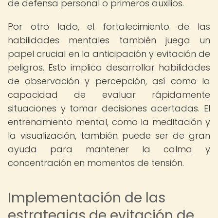
de defensa personal o primeros auxilios.
Por otro lado, el fortalecimiento de las
habilidades mentales también juega un
papel crucial en la anticipación y evitación de
peligros. Esto implica desarrollar habilidades
de observación y percepción, así como la
capacidad de evaluar rápidamente
situaciones y tomar decisiones acertadas. El
entrenamiento mental, como la meditación y
la visualización, también puede ser de gran
ayuda para mantener la calma y
concentración en momentos de tensión.
Implementación de las
estrategias de evitación de