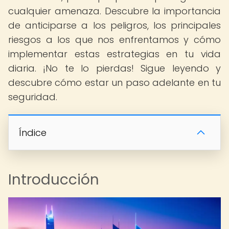
cualquier amenaza. Descubre la importancia
de anticiparse a los peligros, los principales
riesgos a los que nos enfrentamos y cómo
implementar estas estrategias en tu vida
diaria. ¡No te lo pierdas! Sigue leyendo y
descubre cómo estar un paso adelante en tu
seguridad.
Índice
Introducción