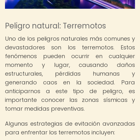
Peligro natural: Terremotos
Uno de los peligros naturales más comunes y
devastadores son los terremotos. Estos
fenómenos pueden ocurrir en cualquier
momento y lugar, causando daños
estructurales, pérdidas humanas y
generando caos en la sociedad. Para
anticiparnos a este tipo de peligro, es
importante conocer las zonas sísmicas y
tomar medidas preventivas.
Algunas estrategias de evitación avanzadas
para enfrentar los terremotos incluyen: