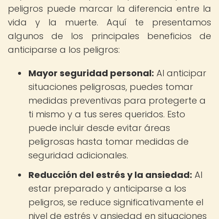
peligros puede marcar la diferencia entre la
vida y la muerte. Aquí te presentamos
algunos de los principales beneficios de
anticiparse a los peligros:
Mayor seguridad personal:
Al anticipar
situaciones peligrosas, puedes tomar
medidas preventivas para protegerte a
ti mismo y a tus seres queridos. Esto
puede incluir desde evitar áreas
peligrosas hasta tomar medidas de
seguridad adicionales.
Reducción del estrés y la ansiedad:
Al
estar preparado y anticiparse a los
peligros, se reduce significativamente el
nivel de estrés y ansiedad en situaciones