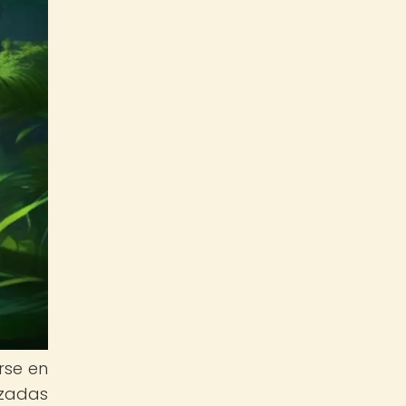
rse en
izadas