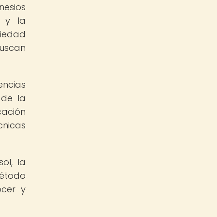
nesios
a y la
ciedad
uscan
encias
 de la
cación
nicas
ol, la
método
ocer y