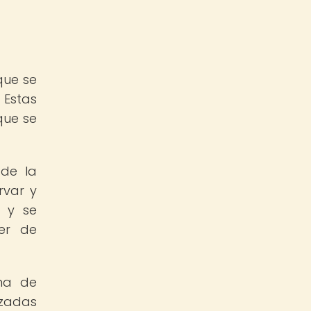
que se
 Estas
que se
 de la
rvar y
o y se
er de
rma de
izadas