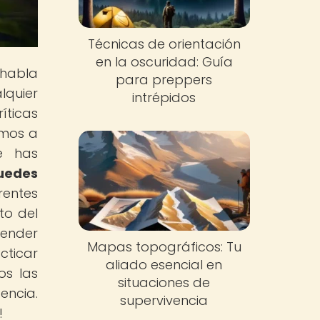
Técnicas de orientación
en la oscuridad: Guía
 habla
para preppers
lquier
intrépidos
íticas
amos a
Te has
uedes
rentes
to del
render
Mapas topográficos: Tu
cticar
aliado esencial en
os las
situaciones de
encia.
supervivencia
!