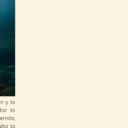
n y la
tar la
demás,
lta la