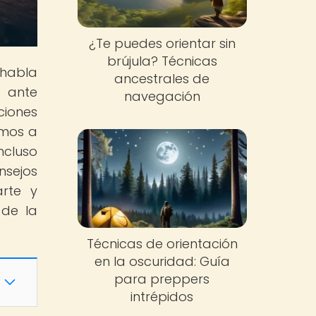
¿Te puedes orientar sin
brújula? Técnicas
 habla
ancestrales de
o ante
navegación
ciones
amos a
ncluso
nsejos
rte y
 de la
Técnicas de orientación
en la oscuridad: Guía
para preppers
intrépidos