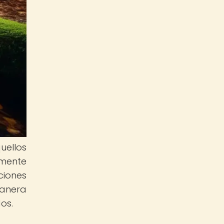
uellos
amente
ciones
manera
os.