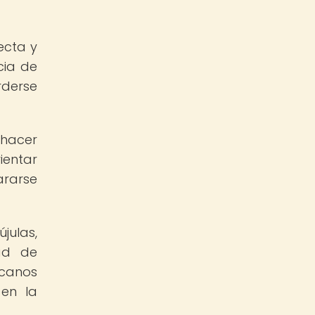
ecta y
cia de
rderse
 hacer
ientar
rarse
julas,
ad de
rcanos
 en la