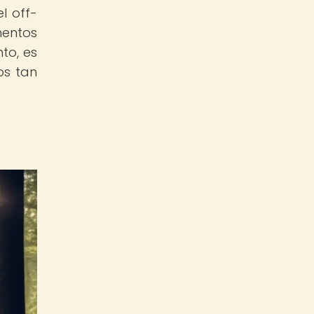
l off-
mentos
to, es
os tan