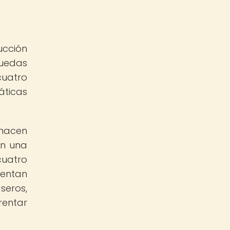
ucción
ruedas
cuatro
áticas
 hacen
en una
cuatro
uentan
eros,
rentar