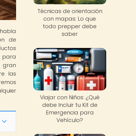
Técnicas de orientación
con mapas: Lo que
todo prepper debe
 habla
saber
ón de
ductos
s para
e gran
re las
aremos
lquier
Viajar con Niños: ¿Qué
debe Incluir tu Kit de
Emergencia para
Vehículo?