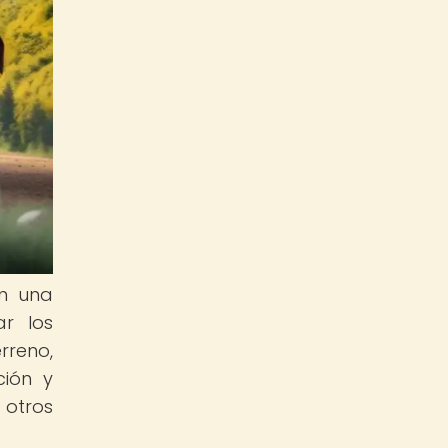
on una
ar los
rreno,
ción y
 otros