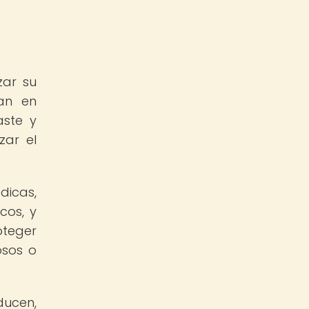
zar su
zan en
aste y
zar el
dicas,
cos, y
oteger
osos o
ducen,