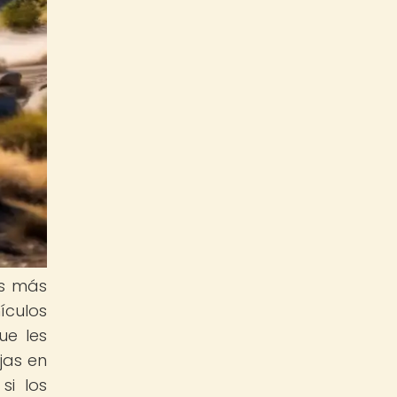
as más
ículos
ue les
jas en
si los