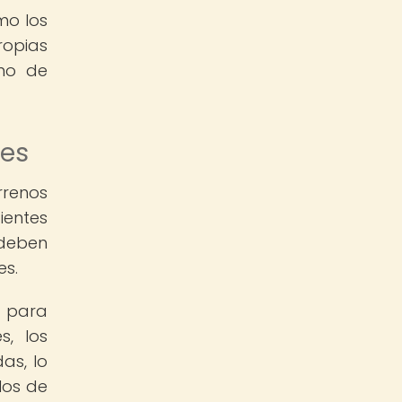
mo los
ropias
umo de
les
rrenos
ientes
 deben
es.
d para
s, los
as, lo
los de