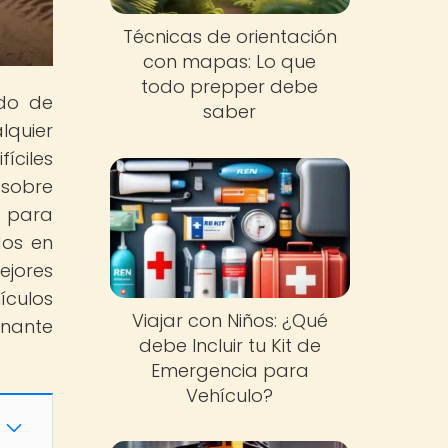
Técnicas de orientación
con mapas: Lo que
todo prepper debe
ndo de
saber
lquier
íciles
 sobre
n para
dos en
ejores
ículos
Viajar con Niños: ¿Qué
onante
debe Incluir tu Kit de
Emergencia para
Vehículo?