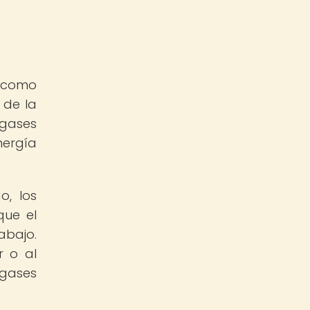
a como
 de la
 gases
nergía
o, los
que el
abajo.
r o al
 gases