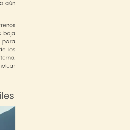
ra aún
rrenos
s baja
d para
de los
terna,
molcar
iles