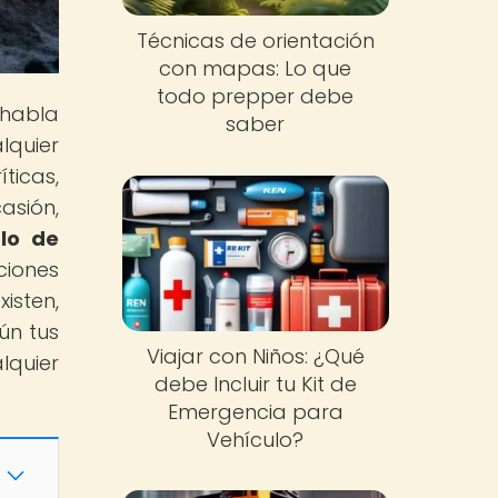
Técnicas de orientación
con mapas: Lo que
todo prepper debe
 habla
saber
lquier
ticas,
asión,
lo de
ciones
isten,
ún tus
Viajar con Niños: ¿Qué
lquier
debe Incluir tu Kit de
Emergencia para
Vehículo?