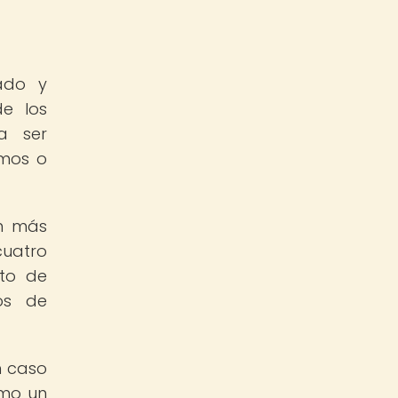
ado y
de los
ra ser
emos o
en más
cuatro
nto de
os de
n caso
omo un