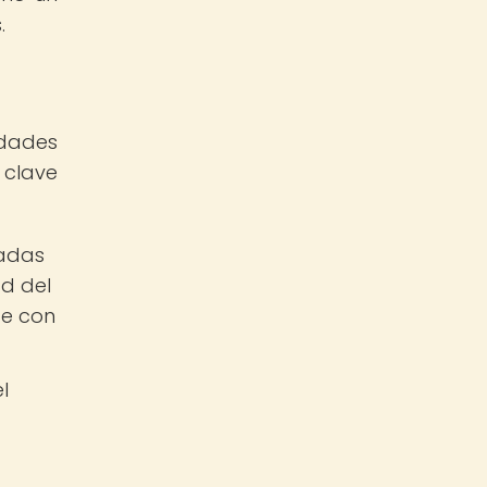
.
idades
 clave
tadas
d del
de con
l