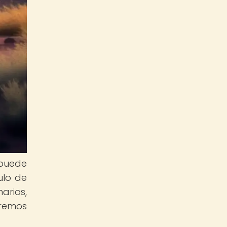
 puede
ulo de
arios,
aremos