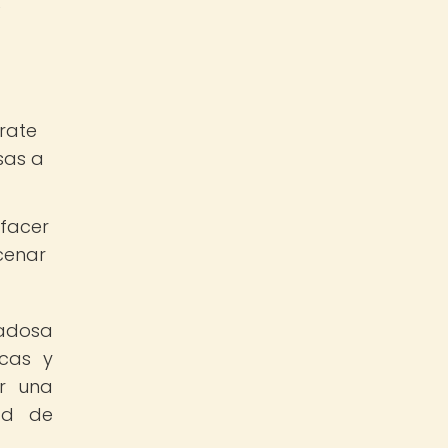
e
úrate
sas a
sfacer
cenar
dadosa
icas y
r una
ad de