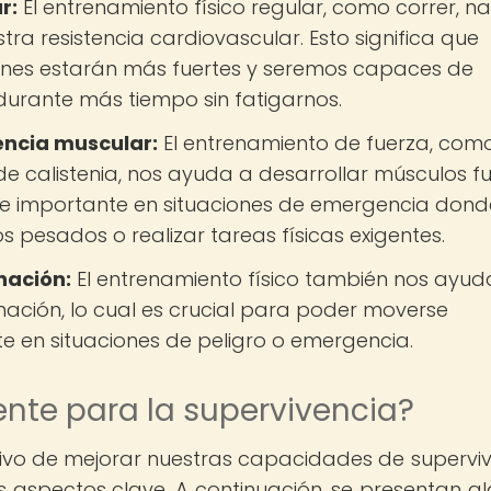
r:
El entrenamiento físico regular, como correr, n
ra resistencia cardiovascular. Esto significa que
ones estarán más fuertes y seremos capaces de
s durante más tiempo sin fatigarnos.
encia muscular:
El entrenamiento de fuerza, com
de calistenia, nos ayuda a desarrollar músculos f
nte importante en situaciones de emergencia dond
pesados o realizar tareas físicas exigentes.
nación:
El entrenamiento físico también nos ayud
nación, lo cual es crucial para poder moverse
e en situaciones de peligro o emergencia.
nte para la supervivencia?
tivo de mejorar nuestras capacidades de superviv
 aspectos clave. A continuación, se presentan a