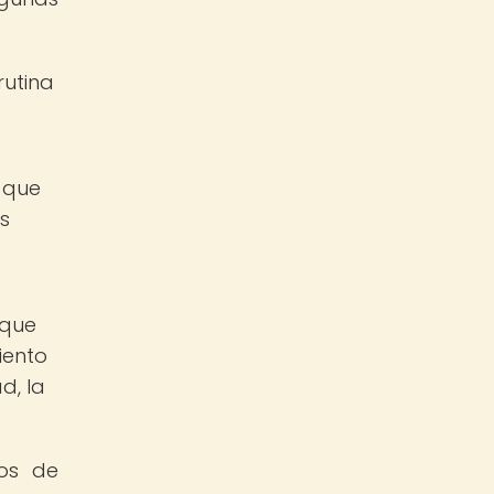
rutina
 que
s
 que
iento
d, la
dos de