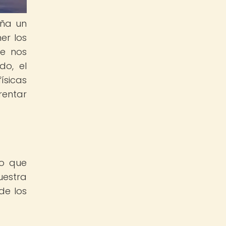
eña un
er los
ue nos
do, el
ísicas
rentar
no que
uestra
de los