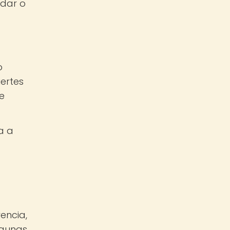
adar o
o
uertes
e
a a
encia,
lgunas