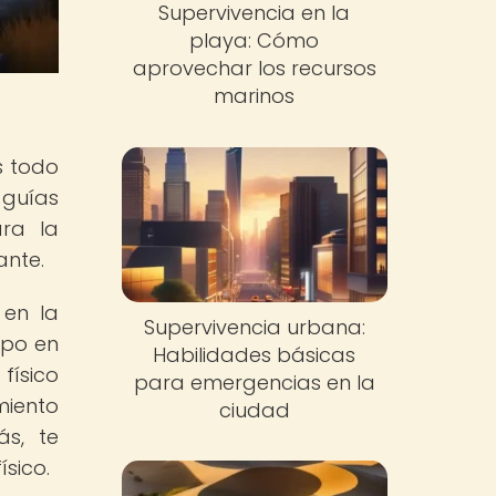
Supervivencia en la
playa: Cómo
aprovechar los recursos
marinos
s todo
 guías
ara la
ante.
 en la
Supervivencia urbana:
rpo en
Habilidades básicas
físico
para emergencias en la
iento
ciudad
ás, te
sico.