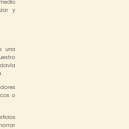
medio
izar y
es una
uestro
odavía
.
edores
icos o
ficios
horrar