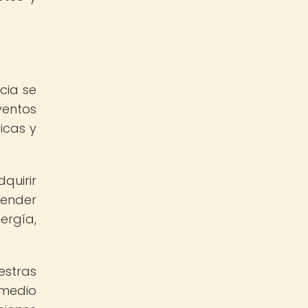
cia se
ventos
icas y
quirir
render
ergía,
estras
 medio