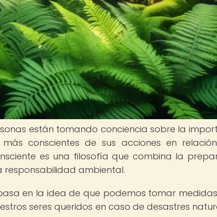
rsonas están tomando conciencia sobre la impor
 más conscientes de sus acciones en relació
nsciente es una filosofía que combina la prepa
a responsabilidad ambiental.
e basa en la idea de que podemos tomar medida
stros seres queridos en caso de desastres natur