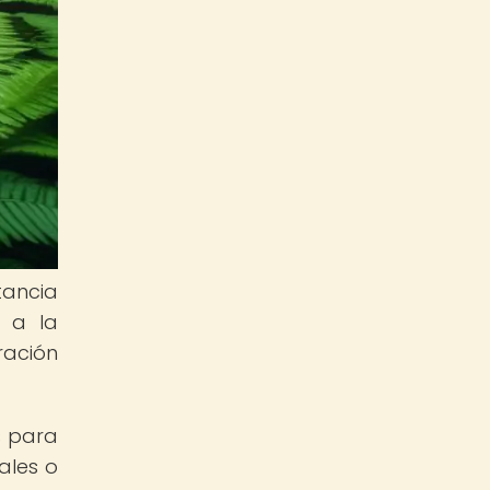
tancia
n a la
ración
s para
ales o