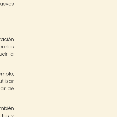
nuevos
zación
harlos
cir la
emplo,
ilizar
gar de
ambién
etos y