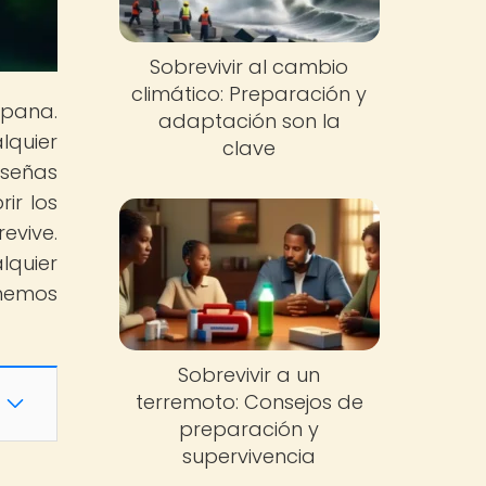
Sobrevivir al cambio
climático: Preparación y
spana.
adaptación son la
lquier
clave
eseñas
ir los
evive.
lquier
enemos
Sobrevivir a un
terremoto: Consejos de
preparación y
supervivencia