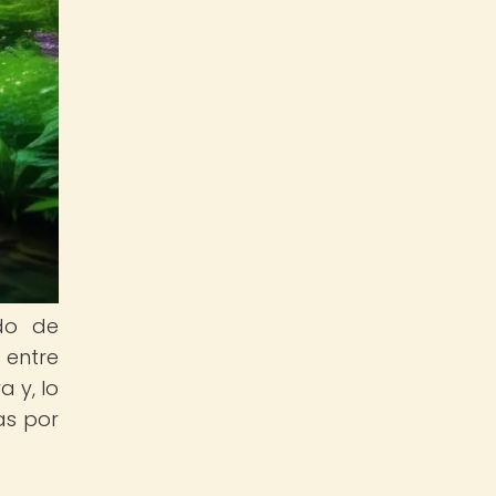
ado de
 entre
a y, lo
as por