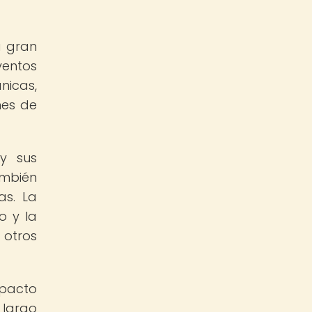
a gran
ventos
nicas,
mes de
y sus
ambién
as. La
o y la
 otros
mpacto
 largo