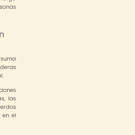
rsonas
en
e suma
aderas
l.
iones
s, las
erdos
 en el