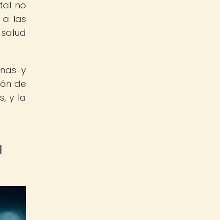
tal no
 a las
salud
onas y
ión de
, y la
a