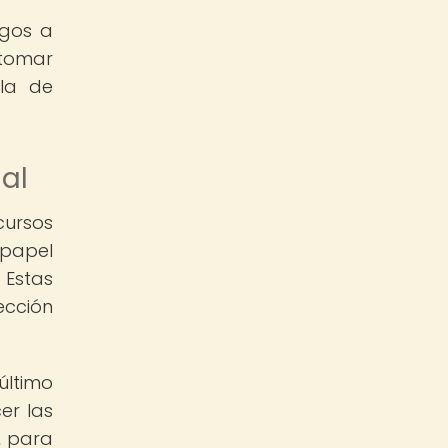
sgos a
 tomar
 la de
al
cursos
papel
 Estas
ección
último
er las
, para