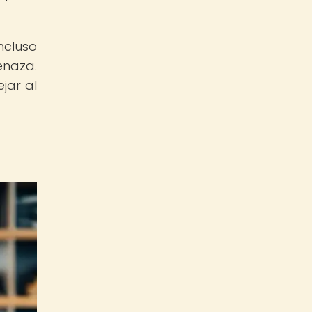
ncluso
enaza.
jar al