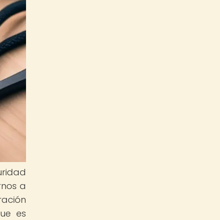
uridad
rnos a
ración
que es