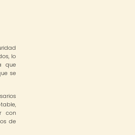
uridad
os, lo
ca que
que se
sarios
table,
ar con
ios de