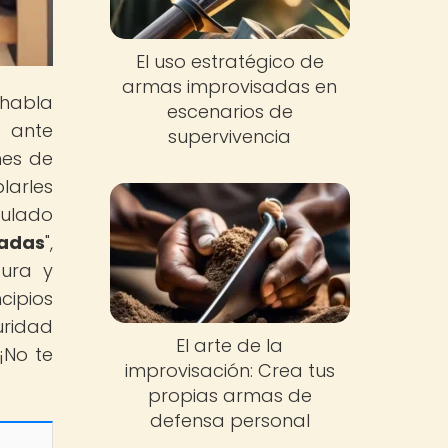
El uso estratégico de
armas improvisadas en
 habla
escenarios de
o ante
supervivencia
nes de
larles
tulado
adas
",
gura y
cipios
uridad
El arte de la
¡No te
improvisación: Crea tus
propias armas de
defensa personal