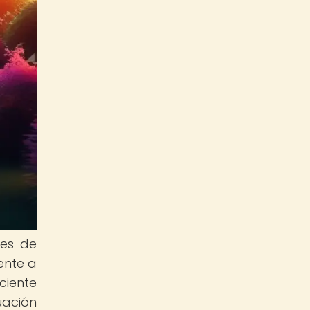
nes de
ente a
ciente
uación