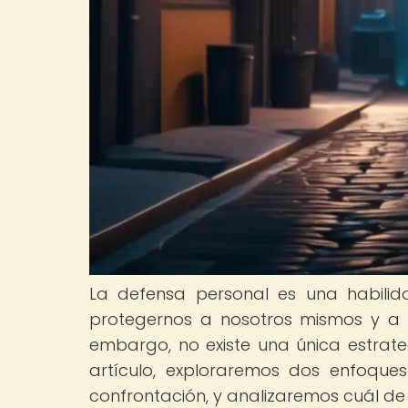
La defensa personal es una habilid
protegernos a nosotros mismos y a nu
embargo, no existe una única estrateg
artículo, exploraremos dos enfoque
confrontación, y analizaremos cuál de 