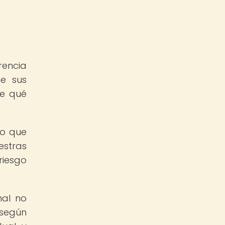
rencia
ne sus
te qué
lo que
estras
riesgo
nal no
 según