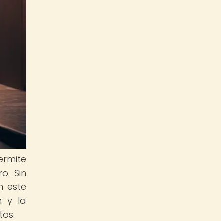
ermite
o. Sin
n este
n y la
tos.