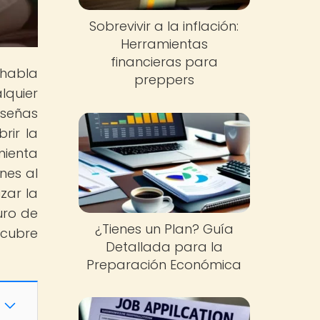
Sobrevivir a la inflación:
Herramientas
financieras para
 habla
preppers
lquier
eseñas
rir la
mienta
nes al
zar la
uro de
¿Tienes un Plan? Guía
scubre
Detallada para la
Preparación Económica