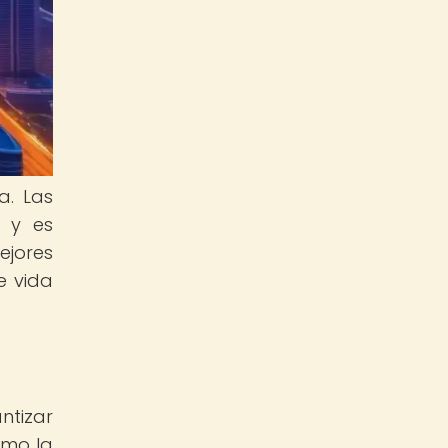
a. Las
, y es
ejores
e vida
ntizar
omo la