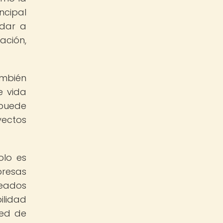
ncipal
udar a
ación,
ambién
e vida
 puede
yectos
olo es
presas
leados
ilidad
red de