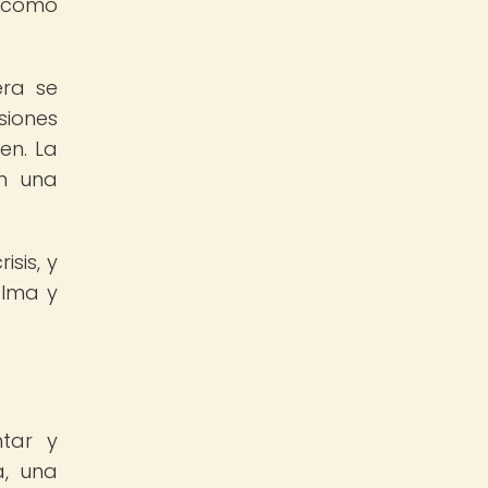
, como
era se
siones
en. La
én una
isis, y
alma y
ntar y
a, una