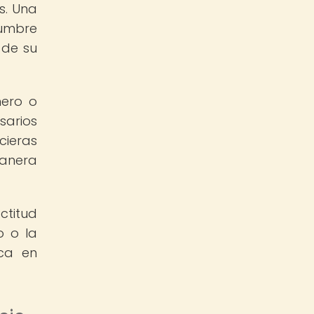
s. Una
dumbre
 de su
nero o
sarios
ieras
manera
ctitud
o o la
oca en