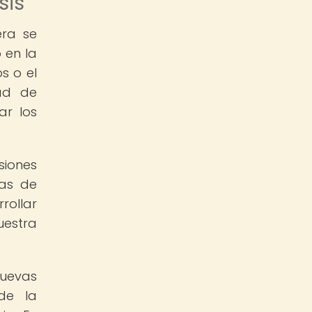
sis
era se
 en la
s o el
ad de
ar los
siones
eas de
ollar
uestra
nuevas
de la