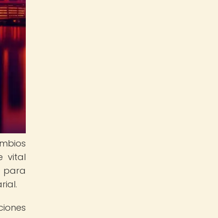
ambios
 vital
e para
ial.
ciones