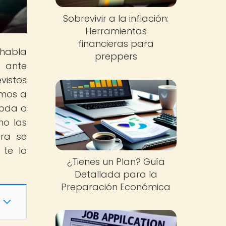
Sobrevivir a la inflación:
Herramientas
financieras para
 habla
preppers
o ante
vistos
amos a
moda o
mo las
era se
 te lo
¿Tienes un Plan? Guía
Detallada para la
Preparación Económica