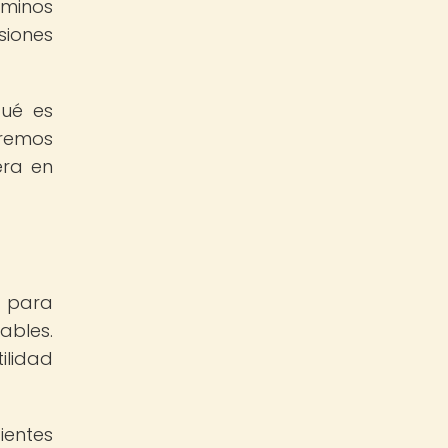
rminos
siones
qué es
remos
era en
a para
ables.
ilidad
ientes