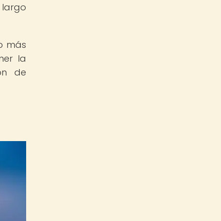
 largo
no más
ner la
ón de