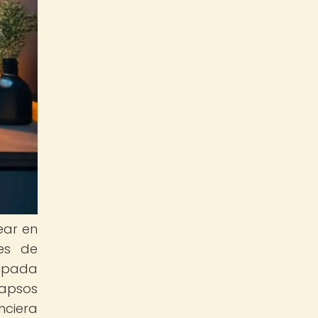
ear en
es de
cipada
lapsos
nciera