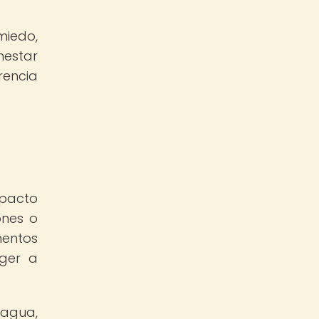
miedo,
nestar
rencia
mpacto
ones o
mentos
eger a
agua,