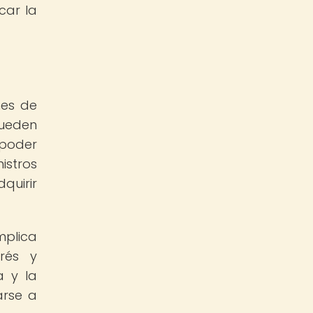
car la
nes de
pueden
 poder
istros
uirir
mplica
rés y
a y la
arse a