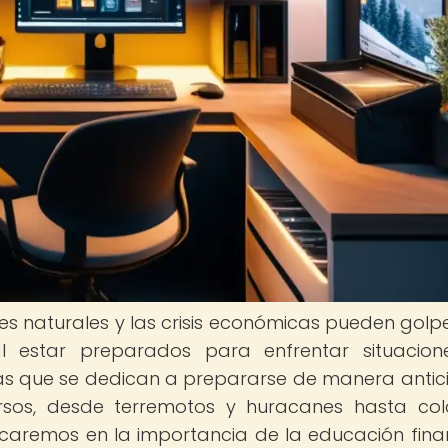
es naturales y las crisis económicas pueden golp
l estar preparados para enfrentar situacion
as que se dedican a prepararse de manera anti
rsos, desde terremotos y huracanes hasta co
ocaremos en la importancia de la educación fina