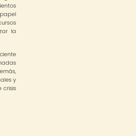
ientos
 papel
cursos
zar la
ciente
rmadas
demás,
ales y
crisis