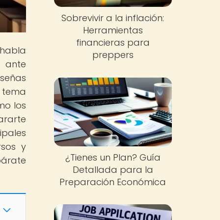
Sobrevivir a la inflación:
Herramientas
financieras para
 habla
preppers
o ante
eseñas
n tema
mo los
rarte
pales
rsos y
¿Tienes un Plan? Guía
párate
Detallada para la
Preparación Económica