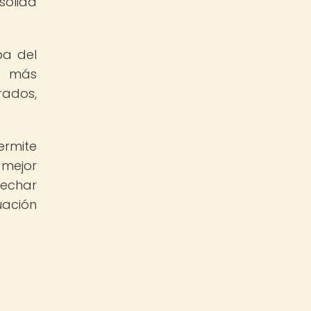
sólida
pa del
s más
rados,
ermite
 mejor
vechar
uación