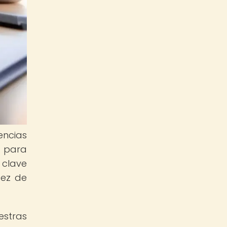
encias
o para
 clave
dez de
estras