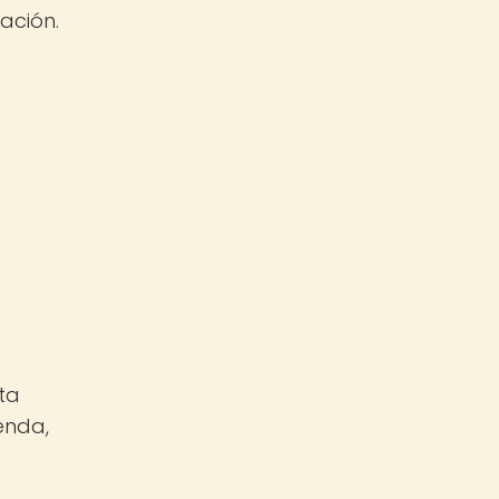
ación.
sta
enda,