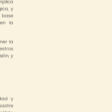
mplica
ica, y
a base
 en la
ner la
estros
ión, y
idad y
sastre