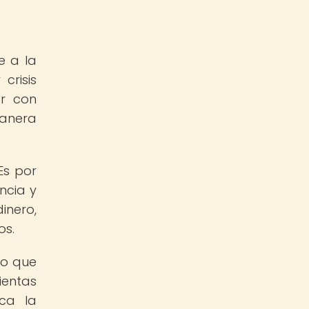
e a la
crisis
ar con
manera
Es por
ncia y
inero,
os.
no que
ientas
ica la