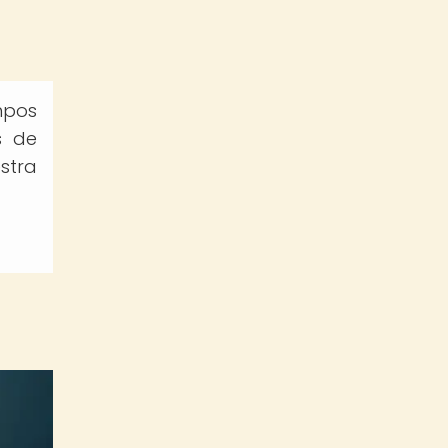
mpos
s de
stra