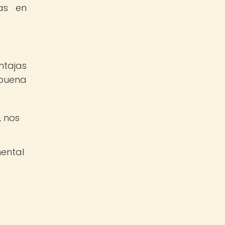
as en
ntajas
 buena
, nos
ental
,