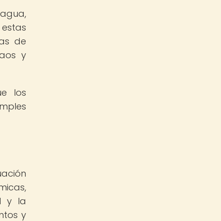
 agua,
 estas
cas de
caos y
ue los
imples
uación
micas,
d y la
ntos y