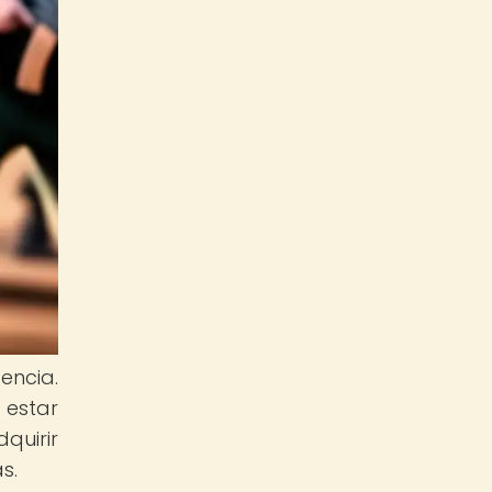
encia.
 estar
quirir
s.