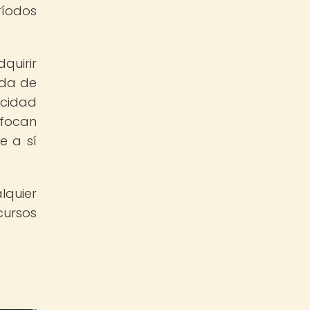
ríodos
quirir
eda de
acidad
nfocan
e a sí
lquier
cursos