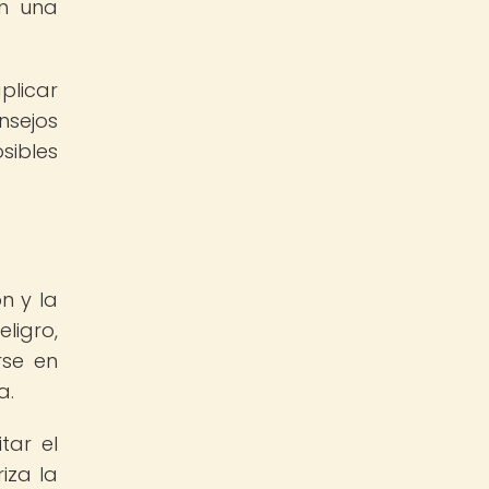
en una
plicar
nsejos
sibles
n y la
ligro,
rse en
a.
tar el
riza la