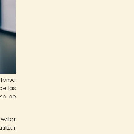
efensa
de las
uso de
evitar
ilizar