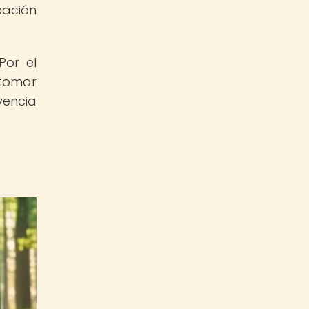
cación
Por el
 tomar
vencia