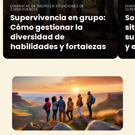
DINÁMICAS DE GRUPO EN SITUACIONES DE
DINÁ
SUPERVIVENCIA
SUPE
Supervivencia en grupo:
So
Cómo gestionar la
si
diversidad de
su
habilidades y fortalezas
y 