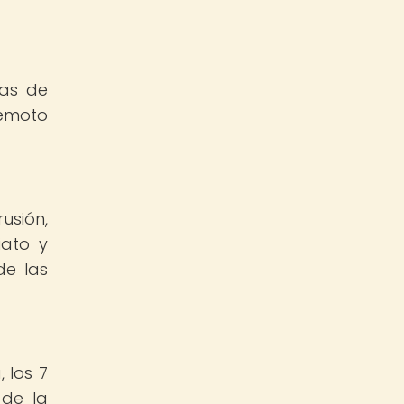
mas de
remoto
usión,
iato y
de las
 los 7
 de la