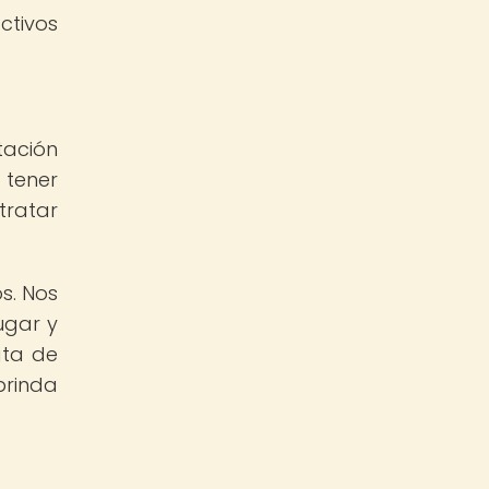
ctivos
tación
 tener
tratar
s. Nos
ugar y
ata de
brinda