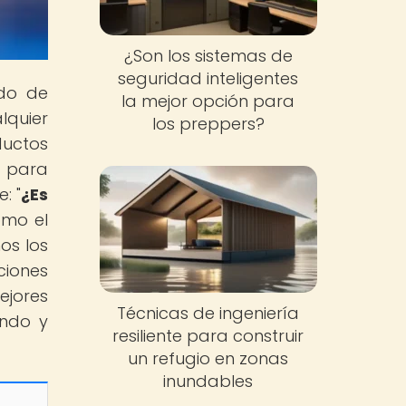
¿Son los sistemas de
seguridad inteligentes
ndo de
la mejor opción para
lquier
los preppers?
ductos
s para
: "
¿Es
ómo el
os los
ciones
ejores
Técnicas de ingeniería
endo y
resiliente para construir
un refugio en zonas
inundables