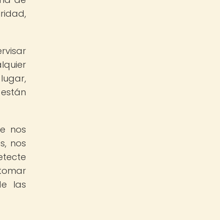
ridad,
rvisar
lquier
lugar,
 están
ue nos
s, nos
etecte
 tomar
de las