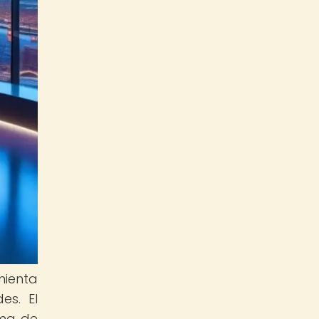
mienta
es. El
ema de