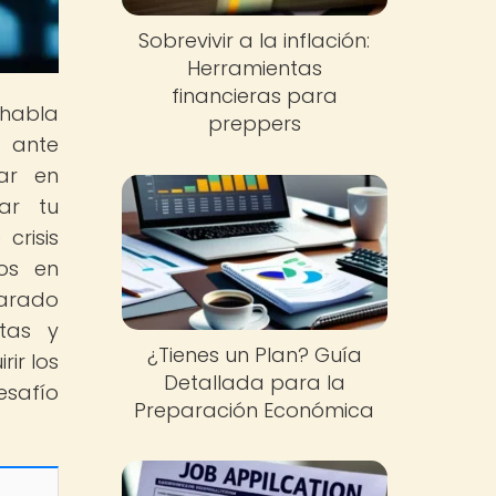
Sobrevivir a la inflación:
Herramientas
financieras para
 habla
preppers
o ante
ar en
zar tu
crisis
cos en
parado
ntas y
¿Tienes un Plan? Guía
ir los
Detallada para la
esafío
Preparación Económica