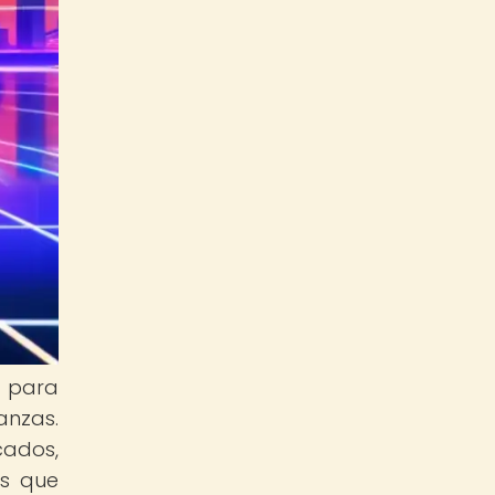
s para
anzas.
cados,
os que