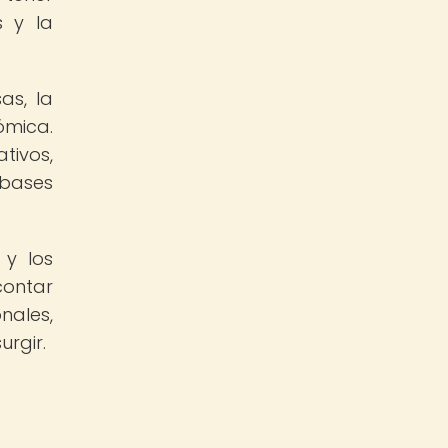
s y la
as, la
ómica.
tivos,
 bases
 y los
contar
nales,
rgir.