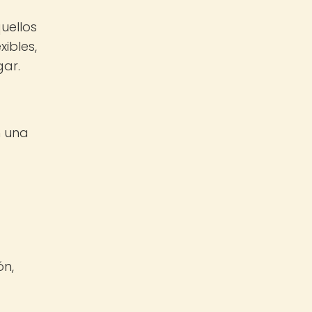
uellos
ibles,
gar.
n una
ón,