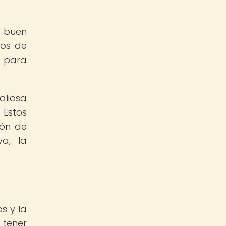
l buen
tos de
s para
aliosa
 Estos
ión de
va, la
s y la
 tener