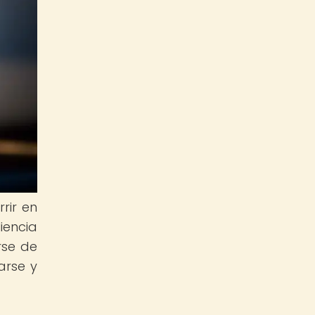
rir en
iencia
rse de
arse y