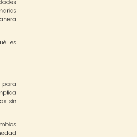
idades
narios
manera
qué es
a para
mplica
as sin
mbios
rmedad