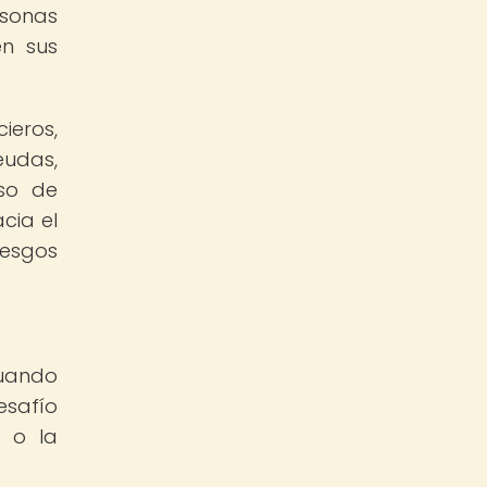
rsonas
en sus
ieros,
udas,
aso de
cia el
esgos
Cuando
esafío
a o la