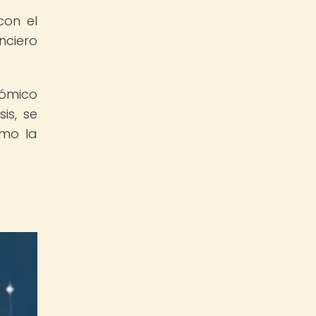
con el
nciero
nómico
is, se
omo la