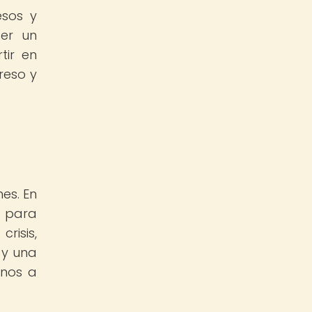
esos y
der un
tir en
reso y
es. En
s para
risis,
 y una
rnos a