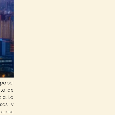
 papel
nta de
ia. La
sos y
ciones