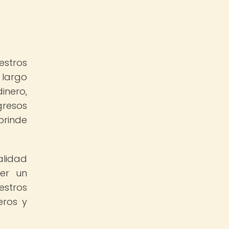
estros
 largo
inero,
gresos
brinde
alidad
cer un
estros
eros y