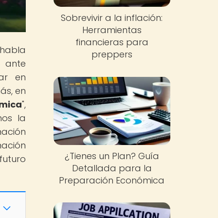
Sobrevivir a la inflación:
Herramientas
financieras para
 habla
preppers
o ante
ar en
ás, en
ómica
",
mos la
mación
nación
¿Tienes un Plan? Guía
futuro
Detallada para la
Preparación Económica