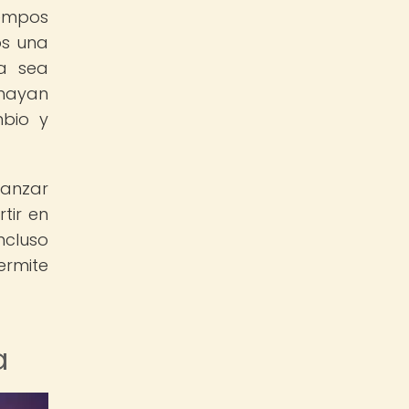
iempos
os una
ya sea
 hayan
mbio y
canzar
tir en
ncluso
ermite
a