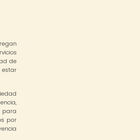
regan
vicios
dad de
 estar
riedad
encia,
s para
os por
vencia