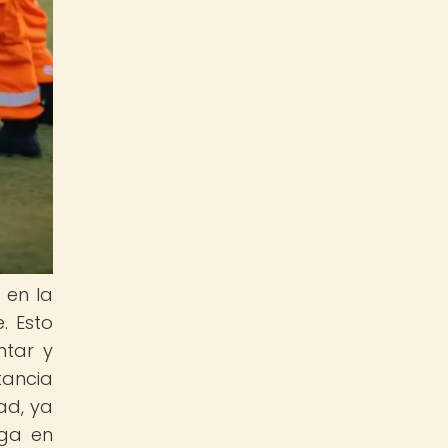
 en la
. Esto
ntar y
tancia
ad, ya
nga en