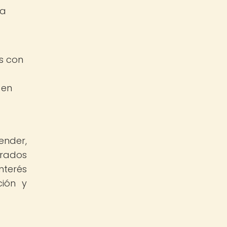
la
s con
 en
ender,
arados
nterés
ción y