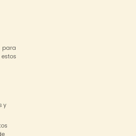
o para
 estos
s y
tos
de