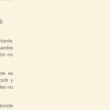
s
tante.
puedes
ión no
nde es
stil y
les no
 donde