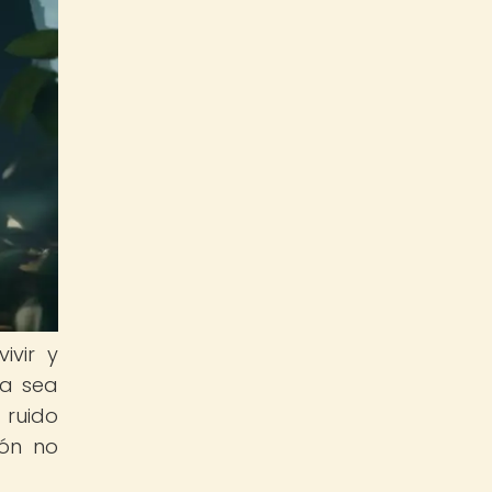
ivir y
ya sea
 ruido
ión no