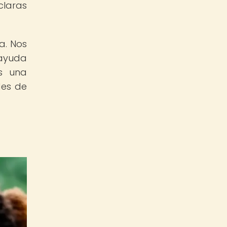
claras
a. Nos
 ayuda
Es una
des de