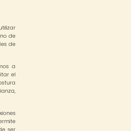
ilizar
ono de
des de
amos a
tar el
ostura
ianza,
xiones
rmite
de ser