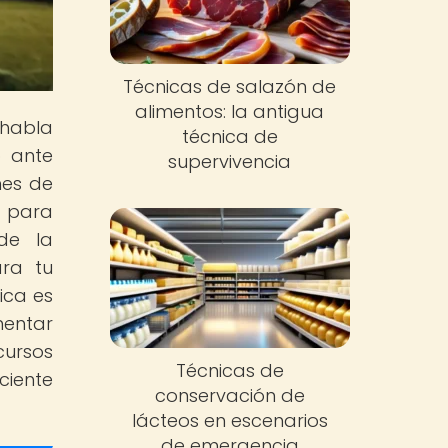
Técnicas de salazón de
alimentos: la antigua
 habla
técnica de
o ante
supervivencia
nes de
í para
de la
ara tu
ica es
mentar
cursos
Técnicas de
iente
conservación de
lácteos en escenarios
de emergencia