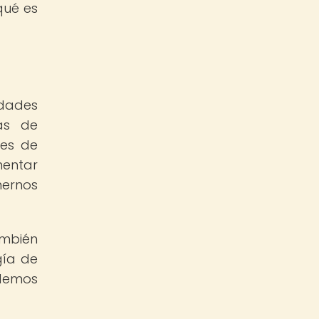
qué es
dades
mas de
res de
mentar
nernos
ambién
gía de
odemos