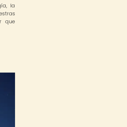
ía, la
estras
er que