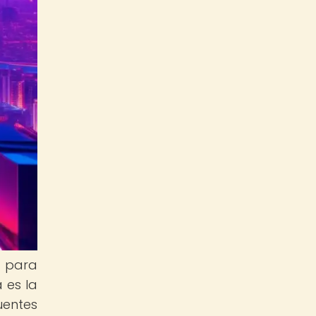
l para
 es la
uentes