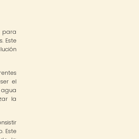
o para
. Este
lución
rentes
ser el
l agua
zar la
sistir
. Este