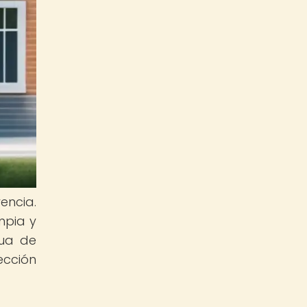
encia.
mpia y
gua de
ección