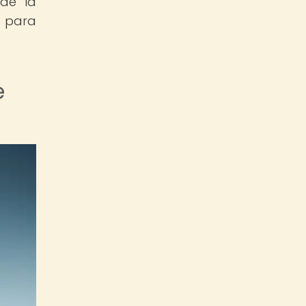
de la
n para
e