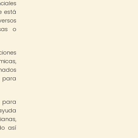
ciales
e está
versos
rsas o
ciones
micas,
nados
 para
e para
 ayuda
ianas,
do así