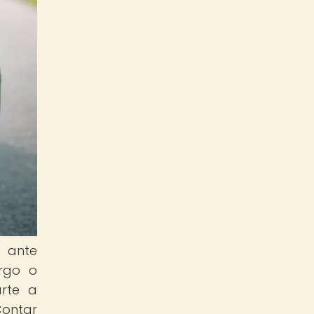
 ante
argo o
arte a
Contar