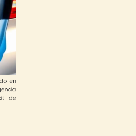
ado en
gencia
it de