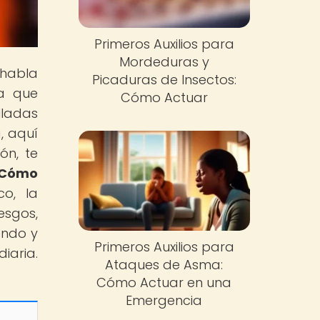
Primeros Auxilios para
Mordeduras y
 habla
Picaduras de Insectos:
ra que
Cómo Actuar
lladas
, aquí
ón, te
: Cómo
co, la
esgos,
endo y
Primeros Auxilios para
iaria.
Ataques de Asma:
Cómo Actuar en una
Emergencia