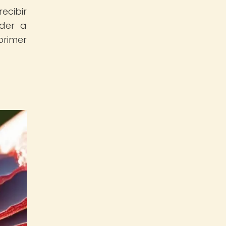
ecibir
nder a
primer