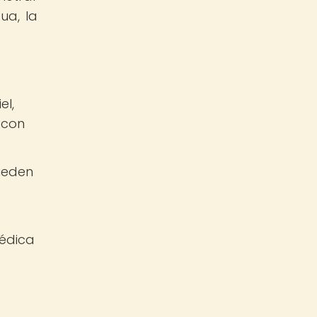
ua, la
el,
 con
ueden
médica