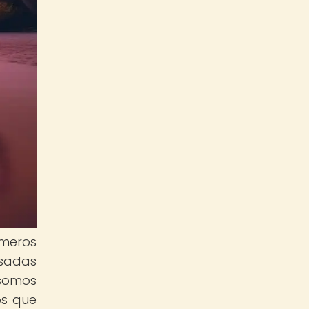
imeros
usadas
 somos
os que