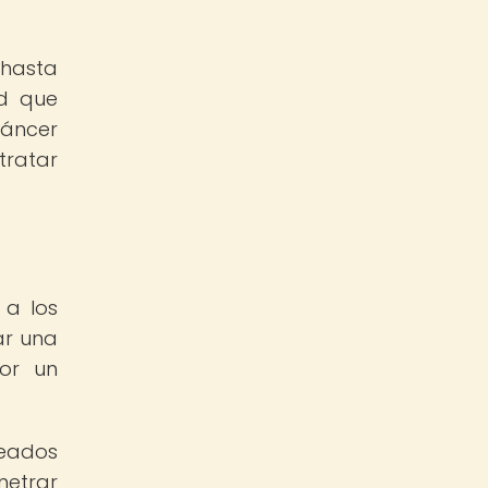
 hasta
ad que
cáncer
tratar
 a los
ar una
por un
leados
netrar