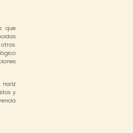
as que
ocidas
otros.
lógico
ciones
 nariz
stos y
vencia