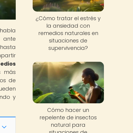
¿Cómo tratar el estrés y
la ansiedad con
 habla
remedios naturales en
 ante
situaciones de
 hasta
supervivencia?
partir
medios
as más
tos de
pueden
endo y
Cómo hacer un
repelente de insectos
natural para
situaciones de