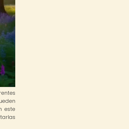
rentes
pueden
n este
tarlas