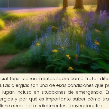
rucial tener conocimientos sobre cómo tratar dife
. Las alergias son una de esas condiciones que 
lugar, incluso en situaciones de emergencia. E
lergias y por qué es importante saber cómo tra
 tiene acceso a medicamentos convencionales.