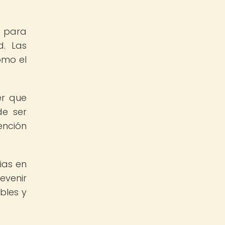
l para
d. Las
omo el
er que
de ser
ención
ias en
evenir
bles y