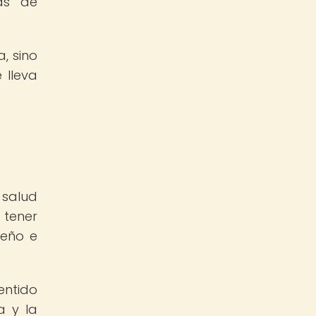
ias de
, sino
 lleva
 salud
tener
ueño e
entido
a y la