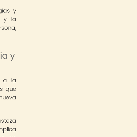
gias y
a y la
rsona,
ia y
e a la
os que
 nueva
isteza
mplica