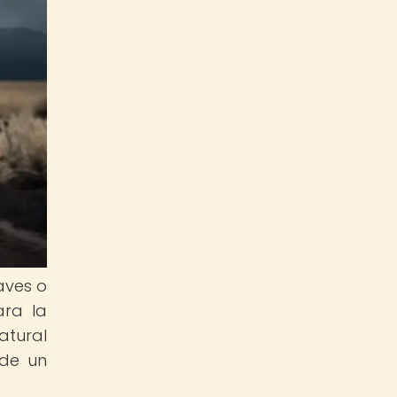
aves o
ara la
atural
 de un