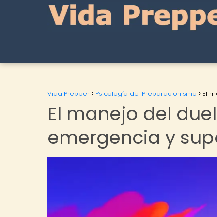
Vida Prepper
Psicología del Preparacionismo
El m
El manejo del due
emergencia y sup