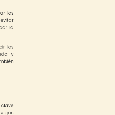
ar los
evitar
por la
ir los
ada y
ambién
 clave
 según