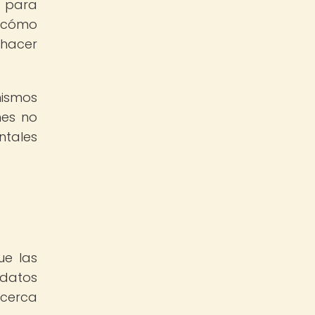
s para
e cómo
 hacer
ismos
nes no
ntales
ue las
 datos
 cerca