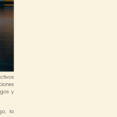
ctivos
ciones
sgos y
go, la