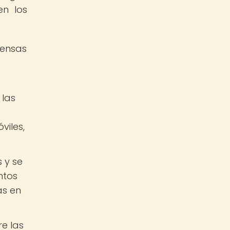
en los
pensas
 las
viles,
 y se
ntos
as en
e las