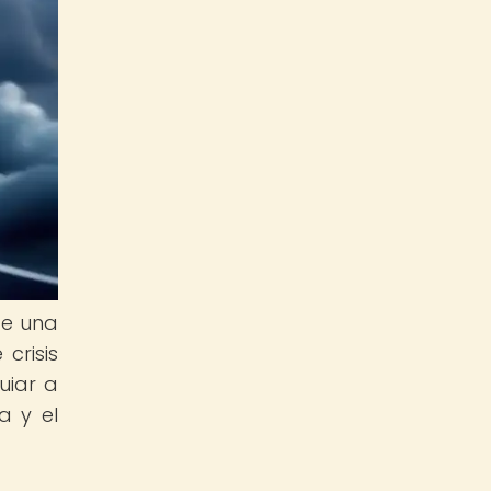
de una
crisis
uiar a
a y el