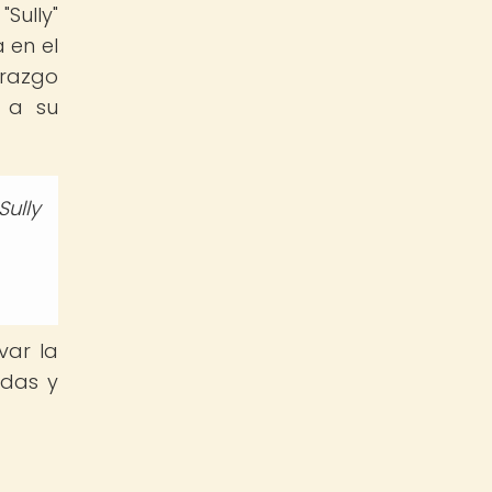
Sully"
 en el
erazgo
r a su
ully
var la
idas y