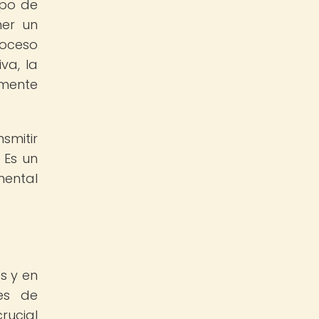
upo de
er un
roceso
va, la
amente
smitir
 Es un
mental
s y en
es de
rucial