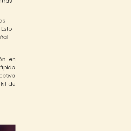
ntras
as
 Esto
eñal
ón en
rápida
ectiva
kit de