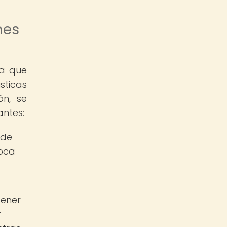
nes
ya que
sticas
ón, se
antes:
 de
poca
tener
r