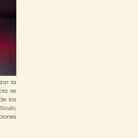
zar la
cia se
de los
culo,
ciones