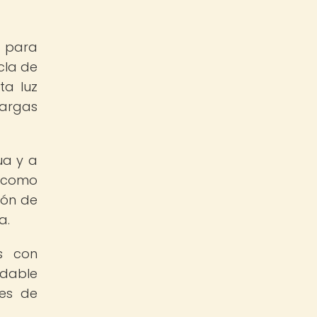
e para
cla de
ta luz
largas
ua y a
, como
ión de
a.
s con
ndable
tes de