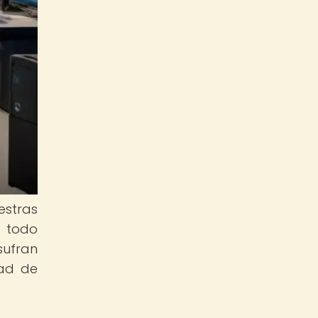
estras
n todo
sufran
dad de