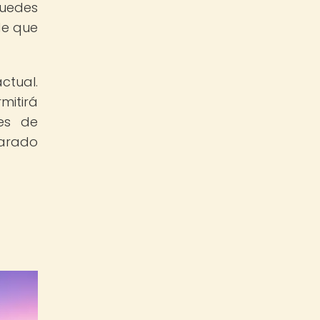
puedes
de que
ctual.
mitirá
es de
parado