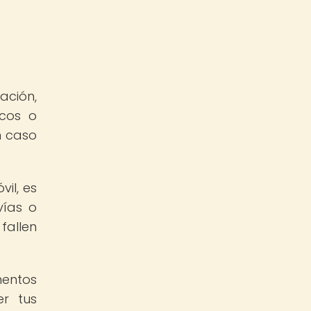
ación,
icos o
n caso
il, es
vías o
fallen
mentos
r tus