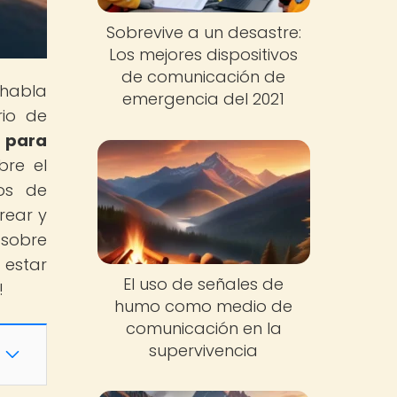
Sobrevive a un desastre:
Los mejores dispositivos
de comunicación de
 habla
emergencia del 2021
rio de
 para
bre el
os de
rear y
 sobre
 estar
El uso de señales de
!
humo como medio de
comunicación en la
supervivencia