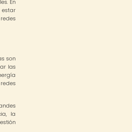
es. En
 estar
 redes
as son
ar las
nergía
 redes
randes
ia, la
estión