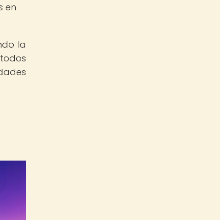
s en
ndo la
étodos
idades