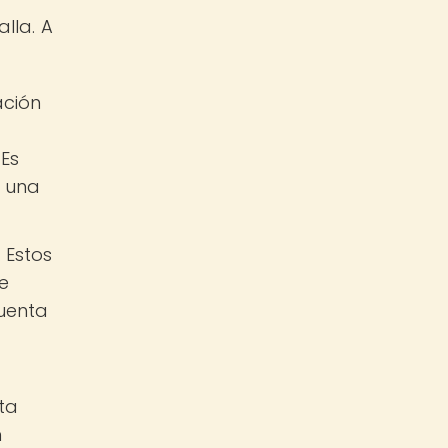
lla. A
ación
 Es
r una
 Estos
ce
cuenta
ta
n