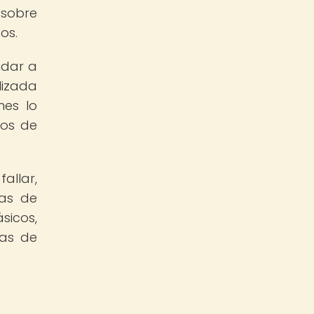
 sobre
os.
udar a
lizada
nes lo
dos de
allar,
vas de
sicos,
das de