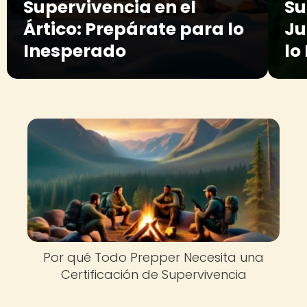
Supervivencia en el
Su
Ártico: Prepárate para lo
Ju
Inesperado
lo
Por qué Todo Prepper Necesita una
Certificación de Supervivencia