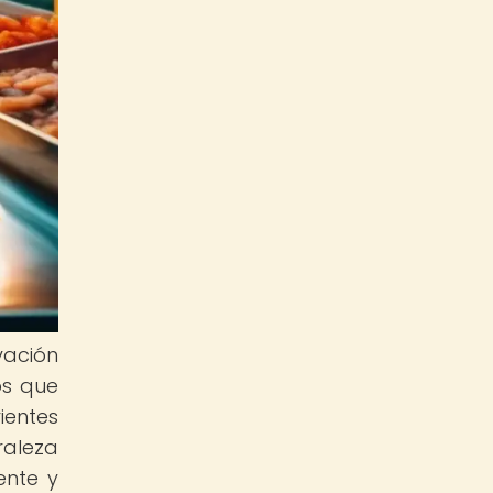
vación
os que
ientes
raleza
ente y