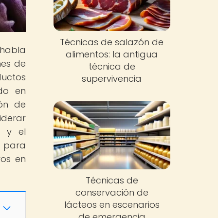
Técnicas de salazón de
 habla
alimentos: la antigua
nes de
técnica de
ductos
supervivencia
ado en
ión de
iderar
 y el
 para
ros en
Técnicas de
conservación de
lácteos en escenarios
de emergencia