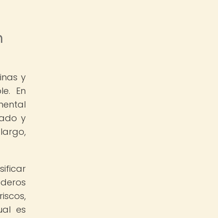
n
inas y
le. En
ental
cado y
largo,
ificar
ederos
iscos,
ual es