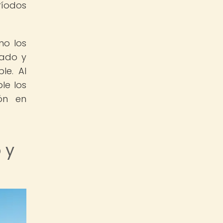
ríodos
mo los
cado y
le. Al
le los
ón en
 y