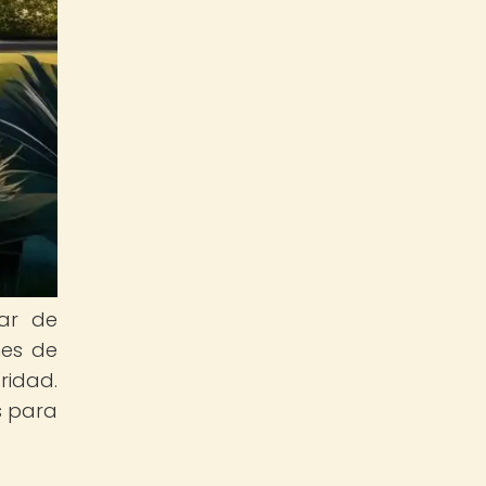
gar de
nes de
ridad.
s para