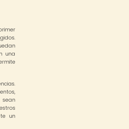
primer
gidos.
puedan
on una
rmite
ncias.
entos,
e sean
estros
te un