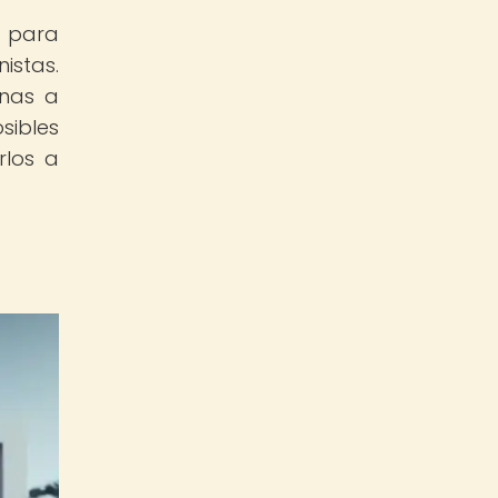
s para
istas.
onas a
sibles
rlos a